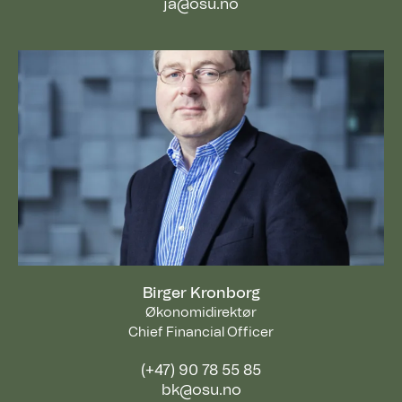
ja@osu.no
Birger Kronborg
Økonomidirektør
Chief Financial Officer
(+47) 90 78 55 85
bk@osu.no