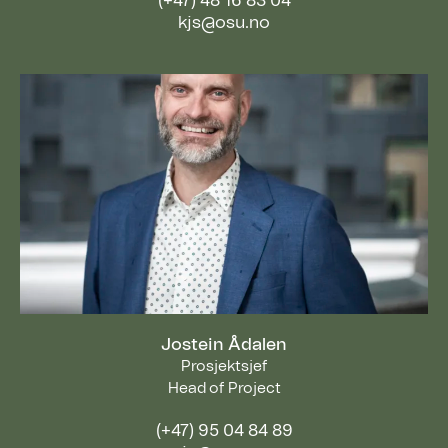
(+47) 48 16 83 04
kjs@osu.no
Jostein Ådalen
Prosjektsjef
Head of Project
(+47) 95 04 84 89