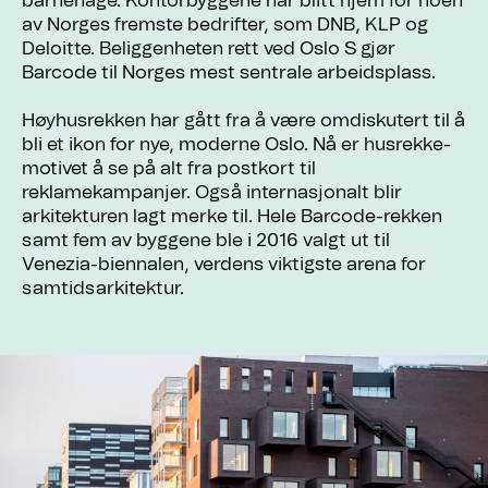
barnehage. Kontorbyggene har blitt hjem for noen
av Norges fremste bedrifter, som DNB, KLP og
Deloitte. Beliggenheten rett ved Oslo S gjør
Barcode til Norges mest sentrale arbeidsplass.
Høyhusrekken har gått fra å være omdiskutert til å
bli et ikon for nye, moderne Oslo. Nå er husrekke-
motivet å se på alt fra postkort til
reklamekampanjer. Også internasjonalt blir
arkitekturen lagt merke til. Hele Barcode-rekken
samt fem av byggene ble i 2016 valgt ut til
Venezia-biennalen, verdens viktigste arena for
samtidsarkitektur.