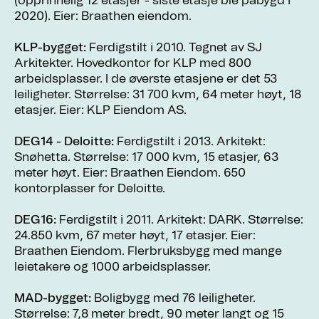
(opprinnelig 12 etasjer - siste etasje ble påbygd i
2020). Eier: Braathen eiendom.
KLP-bygget:
Ferdigstilt i 2010. Tegnet av SJ
Arkitekter. Hovedkontor for KLP med 800
arbeidsplasser. I de øverste etasjene er det 53
leiligheter. Størrelse: 31 700 kvm, 64 meter høyt, 18
etasjer. Eier: KLP Eiendom AS.
DEG14 - Deloitte:
Ferdigstilt i 2013. Arkitekt:
Snøhetta. Størrelse: 17 000 kvm, 15 etasjer, 63
meter høyt. Eier: Braathen Eiendom. 650
kontorplasser for Deloitte.
DEG16:
Ferdigstilt i 2011. Arkitekt: DARK. Størrelse:
24.850 kvm, 67 meter høyt, 17 etasjer. Eier:
Braathen Eiendom. Flerbruksbygg med mange
leietakere og 1000 arbeidsplasser.
MAD-bygget:
Boligbygg med 76 leiligheter.
Størrelse: 7,8 meter bredt, 90 meter langt og 15