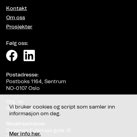
Kontakt
Om oss
Prosjekter
Følg oss:
Postadresse:
Postboks 1164, Sentrum
NO-0107 Oslo
Org. nr:
Vi bruker cookies og script som samler inn
983 138 683
informasjon om deg.
Besøksadresse:
Dronning Eufemias gate 16
Mer info her.