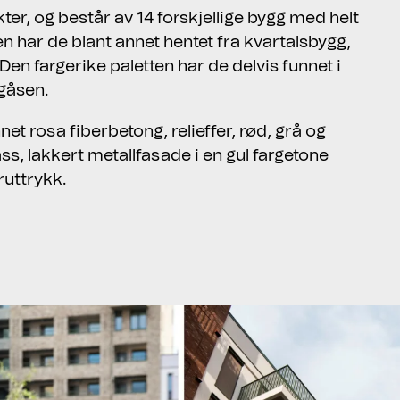
er, og består av 14 forskjellige bygg med helt
n har de blant annet hentet fra kvartalsbygg,
en fargerike paletten har de delvis funnet i
gåsen.
et rosa fiberbetong, relieffer, rød, grå og
lass, lakkert metallfasade i en gul fargetone
ruttrykk.