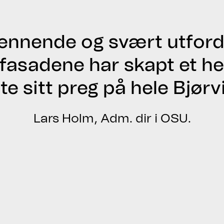
pennende og svært utford
 fasadene har skapt et hel
te sitt preg på hele Bjørv
Lars Holm, Adm. dir i OSU.