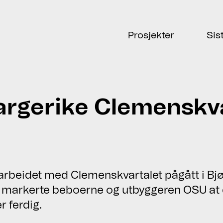
Prosjekter
Sis
fargerike Clemenskv
arbeidet med Clemenskvartalet pågått i Bjø
 markerte beboerne og utbyggeren OSU at d
r ferdig.