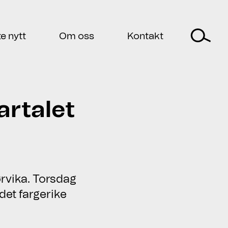
Ac
te nytt
Om oss
Kontakt
artalet
rvika. Torsdag
et fargerike