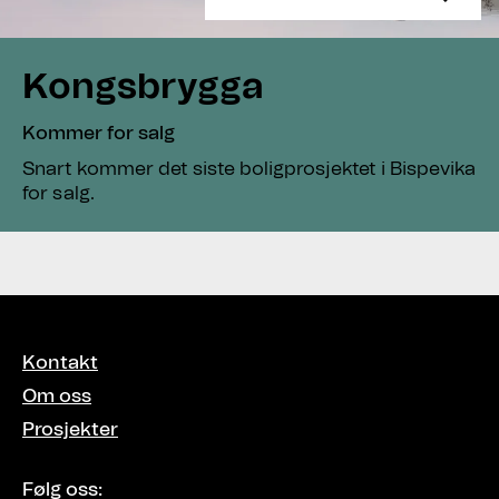
Kongsbrygga
Kommer for salg
Snart kommer det siste boligprosjektet i Bispevika
for salg.
Kontakt
Om oss
Prosjekter
Følg oss: