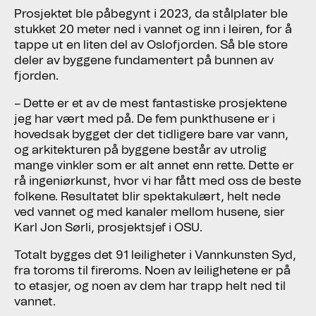
Prosjektet ble påbegynt i 2023, da stålplater ble
stukket 20 meter ned i vannet og inn i leiren, for å
tappe ut en liten del av Oslofjorden. Så ble store
deler av byggene fundamentert på bunnen av
fjorden.
– Dette er et av de mest fantastiske prosjektene
jeg har vært med på. De fem punkthusene er i
hovedsak bygget der det tidligere bare var vann,
og arkitekturen på byggene består av utrolig
mange vinkler som er alt annet enn rette. Dette er
rå ingeniørkunst, hvor vi har fått med oss de beste
folkene. Resultatet blir spektakulært, helt nede
ved vannet og med kanaler mellom husene, sier
Karl Jon Sørli, prosjektsjef i OSU.
Totalt bygges det 91 leiligheter i Vannkunsten Syd,
fra toroms til fireroms. Noen av leilighetene er på
to etasjer, og noen av dem har trapp helt ned til
vannet.